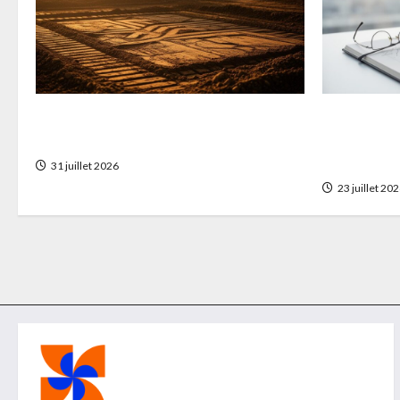
Pourquoi choisir une lame niveleuse
Guide compl
pour vos projets de construction
étude de ma
visualisati
31 juillet 2026
23 juillet 20