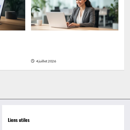
reprise
MaBoxRH : Connexion, fonctionnalités et
que
avantages du portail RH avec un système
d’alertes personnalisées
4 juillet 2026
Liens utiles