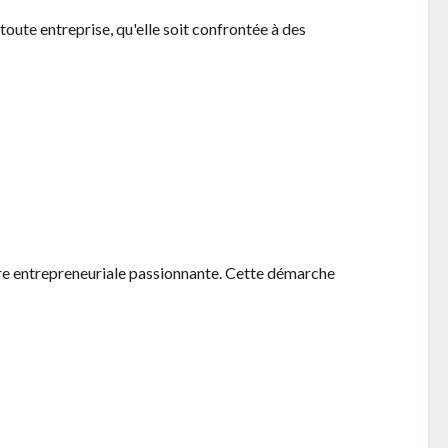
oute entreprise, qu'elle soit confrontée à des
 les demarches legales essentielles
ture entrepreneuriale passionnante. Cette démarche