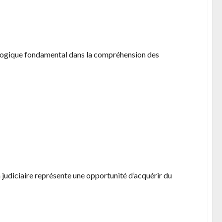
itriser votre environnement concurrentiel
ologique fondamental dans la compréhension des
re restaurant : Les etapes essentielles
n judiciaire représente une opportunité d’acquérir du