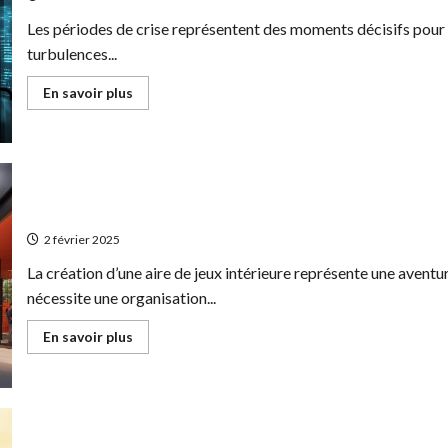
Les périodes de crise représentent des moments décisifs pour t
turbulences...
En
En savoir plus
savoir
plus
sur
Pourquoi
faire
appel
à
un
Quelles sont les etapes pour ouvrir une aire de jeux interieure :
cabinet
de
2 février 2025
management
de
La création d’une aire de jeux intérieure représente une aven
transition
en
nécessite une organisation...
période
de
crise
En
En savoir plus
savoir
plus
sur
Quelles
sont
les
etapes
pour