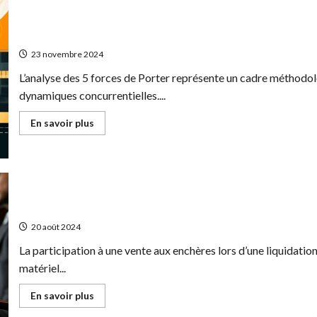
le
coaching
systemique
L’analyse des 5 forces de Porter : Un outil strategique pour ma
en
entreprise
23 novembre 2024
pour
developper
L’analyse des 5 forces de Porter représente un cadre méthod
l’intelligence
collective
dynamiques concurrentielles....
En
En savoir plus
savoir
plus
sur
L’analyse
des
5
forces
de
Comment participer a une vente aux encheres liquidation judiciai
Porter
:
20 août 2024
Un
outil
La participation à une vente aux enchères lors d’une liquidatio
strategique
pour
matériel...
maitriser
votre
environnement
En
En savoir plus
concurrentiel
savoir
plus