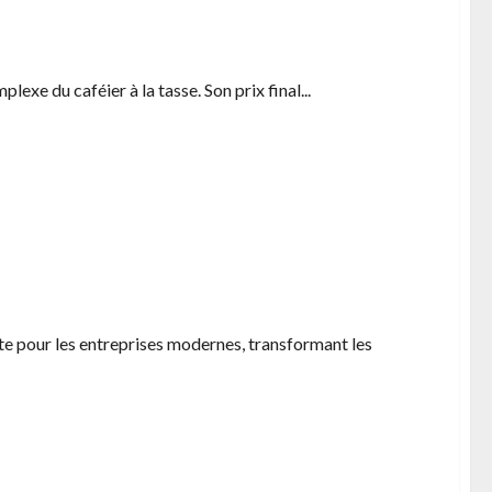
mation made in France
exe du caféier à la tasse. Son prix final...
lopper l’intelligence collective
e pour les entreprises modernes, transformant les