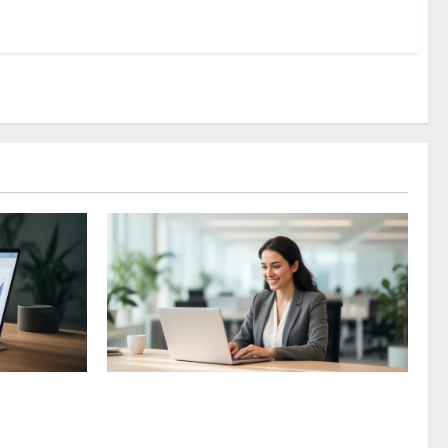
reprise
MaBoxRH : Connexion, fonctionnalités et
que
avantages du portail RH avec un système