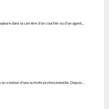
rances en toute sécurité
jeure dans la carrière d'un courtier ou d'un agent...
quel impact sur votre stratégie de développement ?
 la création d'une activité professionnelle. Depuis...