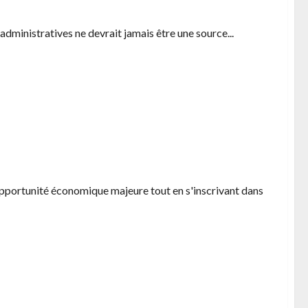
administratives ne devrait jamais être une source...
veloppant des solutions d’aménagement extérieur
opportunité économique majeure tout en s'inscrivant dans
nel pour votre entreprise