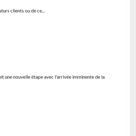
turs clients ou de ce...
nique sécurisée
t une nouvelle étape avec l'arrivée imminente de la
H avec un système d’alertes personnalisées