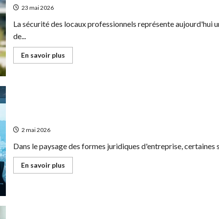
en
23 mai 2026
business
florissant
en
La sécurité des locaux professionnels représente aujourd'hui un
développant
de...
des
solutions
d’aménagement
En
En savoir plus
extérieur
savoir
écologiques
plus
sur
Pourquoi
choisir
un
installateur
de
La SA : Présentation de la société anonyme et analyse des plus
vidéosurveillance
professionnel
pour
2 mai 2026
votre
entreprise
Dans le paysage des formes juridiques d'entreprise, certaines s
En
En savoir plus
savoir
plus
sur
La
SA
:
Présentation