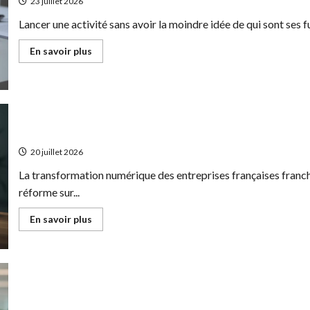
23 juillet 2026
Lancer une activité sans avoir la moindre idée de qui sont ses fu
En
En savoir plus
savoir
plus
sur
Guide
complet
:
comment
faire
Comment optimiser votre entreprise avec la facturation électro
une
étude
20 juillet 2026
de
marché
La transformation numérique des entreprises françaises franchi
gratuitement
avec
réforme sur...
la
visualisation
de
En
En savoir plus
données
savoir
plus
sur
Comment
optimiser
votre
entreprise
avec
MaBoxRH : Connexion, fonctionnalités et avantages du portail R
la