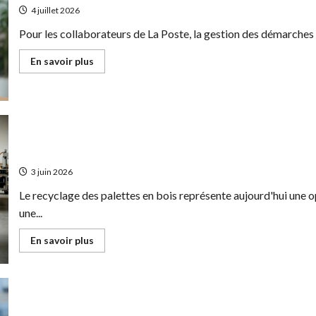
facturation
4 juillet 2026
électronique
sécurisée
Pour les collaborateurs de La Poste, la gestion des démarches 
En
En savoir plus
savoir
plus
sur
MaBoxRH
:
Connexion,
fonctionnalités
Transformez des palettes usagées en business florissant en dé
et
avantages
écologiques
du
portail
3 juin 2026
RH
avec
Le recyclage des palettes en bois représente aujourd'hui une 
un
système
une...
d’alertes
personnalisées
En
En savoir plus
savoir
plus
sur
Transformez
des
palettes
Pourquoi choisir un installateur de vidéosurveillance profession
usagées