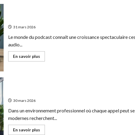
entre
micro-
entreprise
et
Travailler sur internet : les jobs sérieux qui payent bien en cré
auto-
entrepreneur
31 mars 2026
:
quel
Le monde du podcast connaît une croissance spectaculaire ces
impact
sur
audio...
votre
stratégie
de
En
En savoir plus
développement
savoir
?
plus
sur
Travailler
sur
internet
:
les
Les avantages du télésecrétariat pour les entreprises modernes
jobs
sérieux
30 mars 2026
qui
payent
Dans un environnement professionnel où chaque appel peut se
bien
en
modernes recherchent...
création
et
production
En
En savoir plus
de
savoir